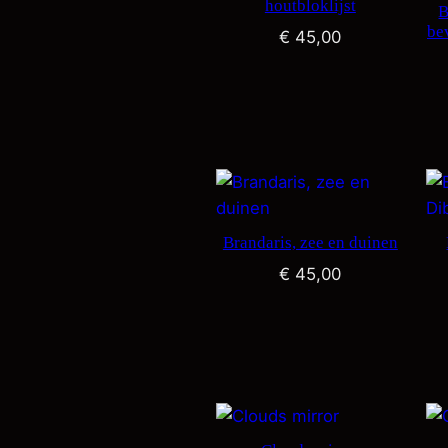
houtbloklijst
B
be
€
45,00
Brandaris, zee en duinen
€
45,00