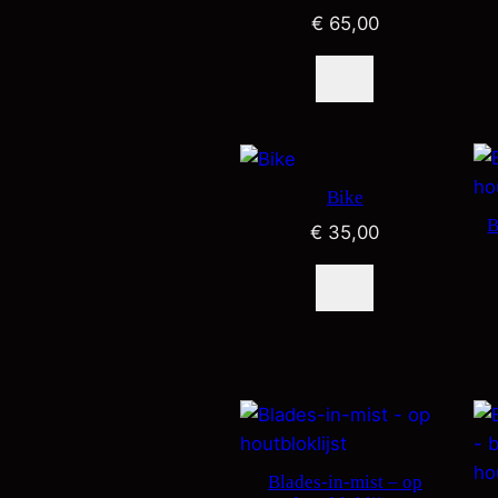
€
65,00
Bike
B
€
35,00
Blades-in-mist – op