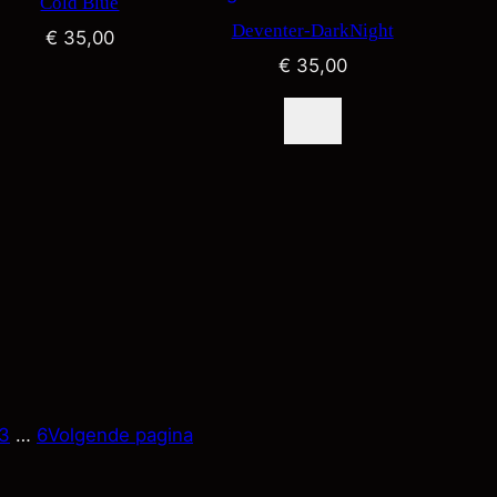
Cold Blue
Deventer-DarkNight
€
35,00
€
35,00
3
…
6
Volgende pagina