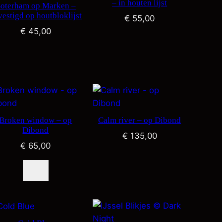
– in houten lijst
oterham op Marken –
vestigd op houtbloklijst
€
55,00
€
45,00
Broken window – op
Calm river – op Dibond
Dibond
€
135,00
€
65,00