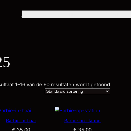
Home
Over mij
Exposities
Portfolio
Winkel
Con
25
ultaat 1–16 van de 90 resultaten wordt getoond
Barbie-in-haai
Barbie-op-station
€
35,00
€
35,00