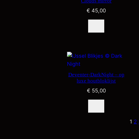
Clouds mirror
€
45,00
Deventer-DarkNight – op
luxe houtbloklijst
€
55,00
1
2