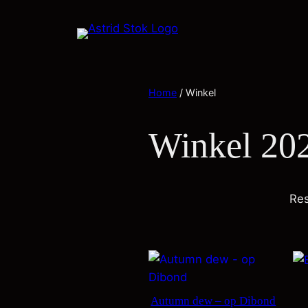
Home
/ Winkel
Winkel 20
Res
Autumn dew – op Dibond