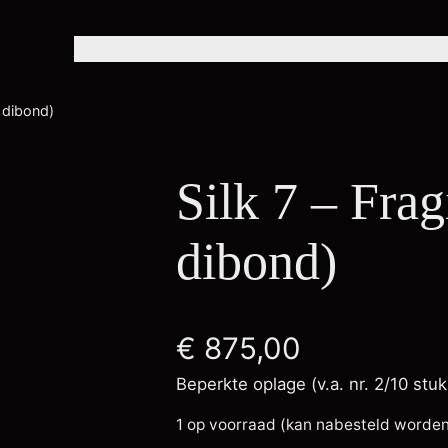
Home
Over mij
Exposities
Portfolio
Winkel
Con
 dibond)
Silk 7 – Fra
dibond)
€
875,00
Beperkte oplage (v.a. nr. 2/10 stu
1 op voorraad (kan nabesteld worde