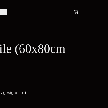
tact
gile (60x80cm
ks gesigneerd)
n)