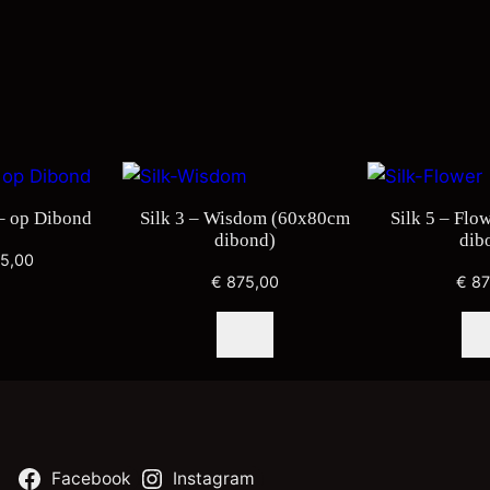
8
0
c
m
d
i
b
o
– op Dibond
Silk 3 – Wisdom (60x80cm
Silk 5 – Flo
n
dibond)
dib
5,00
d
€
875,00
€
87
)
a
a
n
t
a
l
Facebook
Instagram