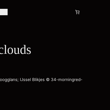
tact
clouds
oogglans; IJssel Blikjes © 34-morningred-