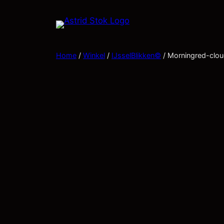
Home
/
Winkel
/
IJsselBlikken©
/ Morningred-clo