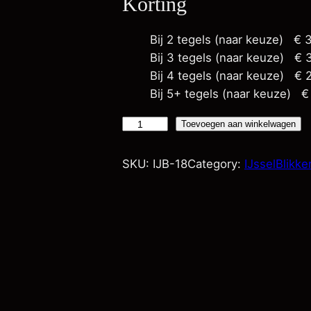
Korting
Bij 2 tegels (naar keuze)
€
3
Bij 3 tegels (naar keuze)
€
3
Bij 4 tegels (naar keuze)
€
2
Bij 5+ tegels (naar keuze)
€
M
Toevoegen aan winkelwagen
o
r
SKU:
IJB-18
Category:
IJsselBlikk
n
i
n
g
r
e
d
-