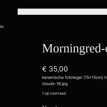
Home
Over mij
Exposities
Portfolio
Winkel
Con
uds
Morningred-
€
35,00
keramische fototegel (15x15cm) h
clouds-18.jpg
1 op voorraad