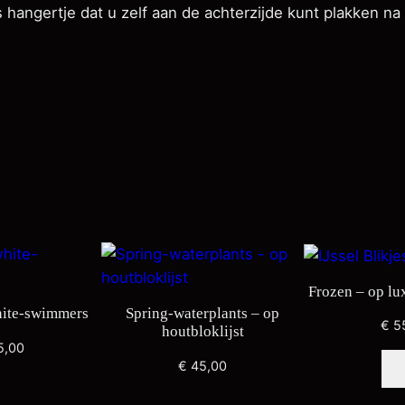
hangertje dat u zelf aan de achterzijde kunt plakken na 
c
l
o
u
d
s
a
a
n
t
a
l
Frozen – op lux
ite-swimmers
Spring-waterplants – op
€
5
houtbloklijst
5,00
€
45,00