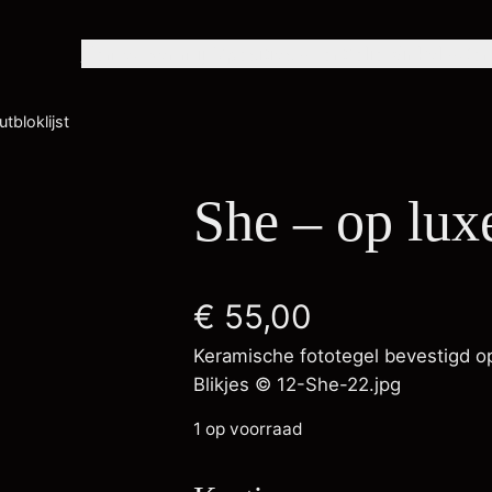
Home
Over mij
Exposities
Portfolio
Winkel
Con
tbloklijst
She – op luxe
€
55,00
Keramische fototegel bevestigd op
Blikjes © 12-She-22.jpg
1 op voorraad