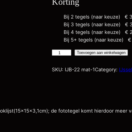
Korting
Bij 2 tegels (naar keuze)
€
3
Bij 3 tegels (naar keuze)
€
3
Bij 4 tegels (naar keuze)
€
2
Bij 5+ tegels (naar keuze)
€
S
Toevoegen aan winkelwagen
h
e
SKU:
IJB-22 mat-1
Category:
IJsse
–
o
p
l
u
oklijst(15x15x3,1cm); de fototegel komt hierdoor meer v
x
e
h