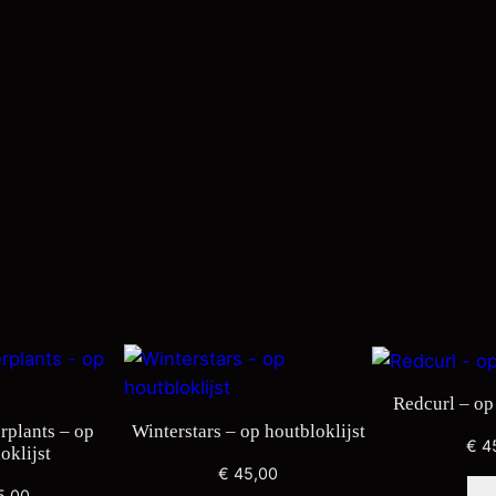
o
u
t
b
l
o
k
l
i
j
s
t
a
a
Redcurl – op 
n
rplants – op
Winterstars – op houtbloklijst
€
4
t
oklijst
€
45,00
a
5,00