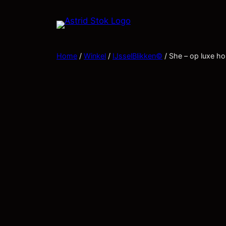
Home
/
Winkel
/
IJsselBlikken©
/ She – op luxe hou