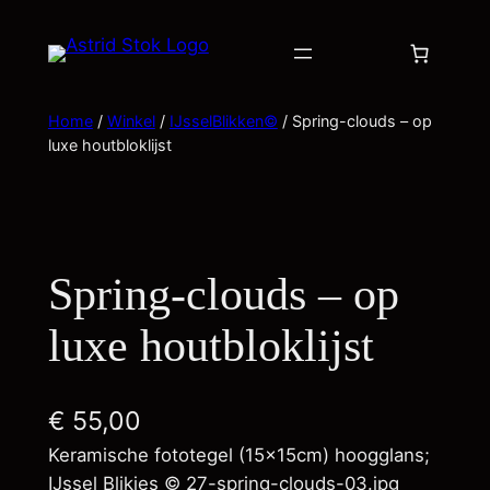
Home
/
Winkel
/
IJsselBlikken©
/ Spring-clouds – op
luxe houtbloklijst
Spring-clouds – op
luxe houtbloklijst
€
55,00
Keramische fototegel (15x15cm) hoogglans;
IJssel Blikjes © 27-spring-clouds-03.jpg