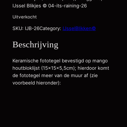
IJssel Blikjes © 04-its-raining-26
Uitverkocht
SKU:
IJB-26
Category:
IJsselBlikken©
Beschrijving
Keramische fototegel bevestigd op mango
houtbloklijst (15x15x5,5cm); hierdoor komt
de fototegel meer van de muur af (zie
voorbeeld hieronder):