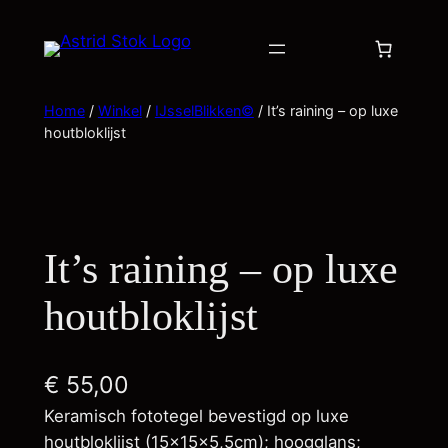
Home
/
Winkel
/
IJsselBlikken©
/ It’s raining – op luxe
houtbloklijst
It’s raining – op luxe
houtbloklijst
€
55,00
Keramisch fototegel bevestigd op luxe
houtbloklijst (15x15x5,5cm); hoogglans;