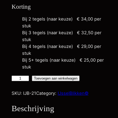
Korting
Bij 2 tegels (naar keuze)
€
34,00
per
stuk
Bij 3 tegels (naar keuze)
€
32,50
per
stuk
Bij 4 tegels (naar keuze)
€
29,00
per
stuk
Bij 5+ tegels (naar keuze)
€
25,00
per
stuk
S
Toevoegen aan winkelwagen
u
m
SKU:
IJB-21
Category:
IJsselBlikken©
m
e
Beschrijving
r