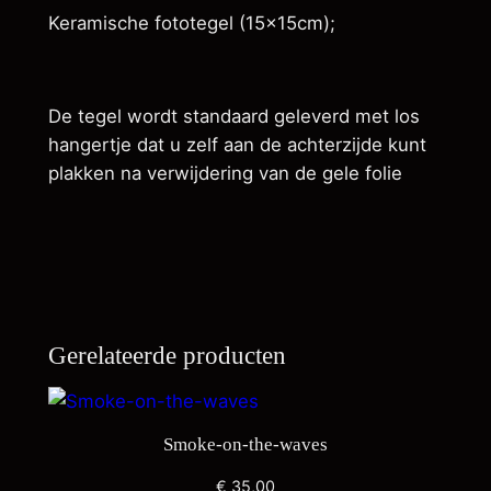
-
Keramische fototegel (15x15cm);
s
u
p
De tegel wordt standaard geleverd met los
a
hangertje dat u zelf aan de achterzijde kunt
a
plakken na verwijdering van de gele folie
n
t
a
l
Gerelateerde producten
Smoke-on-the-waves
€
35,00