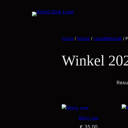
Home
/
Winkel
/
IJsselBlikken©
/ P
Winkel 20
Resu
Misty one
€
35,00