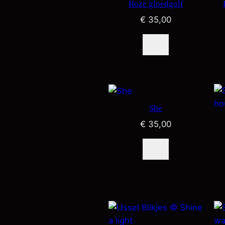
Roze gloedgolf
€
35,00
She
€
35,00