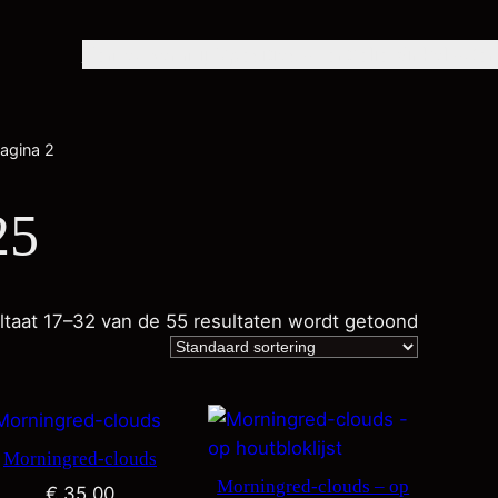
Home
Over mij
Exposities
Portfolio
Winkel
Con
agina 2
25
ltaat 17–32 van de 55 resultaten wordt getoond
Morningred-clouds
Morningred-clouds – op
€
35,00