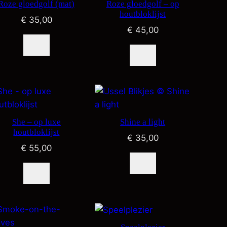
Roze gloedgolf (mat)
Roze gloedgolf – op
houtbloklijst
€
35,00
€
45,00
She – op luxe
Shine a light
houtbloklijst
€
35,00
€
55,00