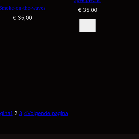
Speelplezier
Smoke-on-the-waves
€
35,00
€
35,00
gina
1
2
3
4
Volgende pagina