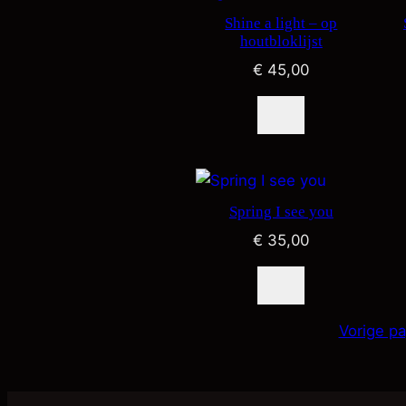
Shine a light – op
houtbloklijst
€
45,00
Spring I see you
€
35,00
Vorige pa