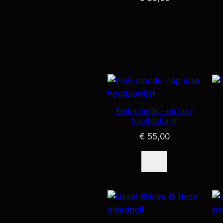
Pink-clouds – op luxe
houtbloklijst
€
55,00