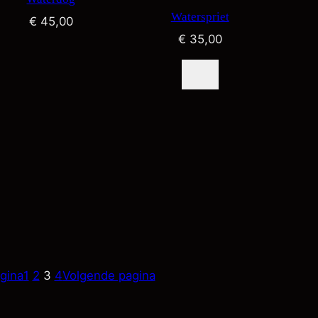
Waterspriet
€
45,00
€
35,00
gina
1
2
3
4
Volgende pagina