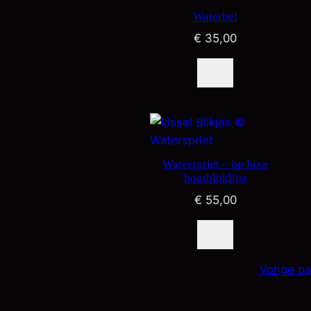
Waterbel
€
35,00
Waterspriet – op luxe
houtbloklijst
€
55,00
Vorige pa