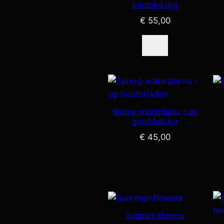
houtbloklijst
€
55,00
Spring-waterplants – op
houtbloklijst
€
45,00
Summer-flowers