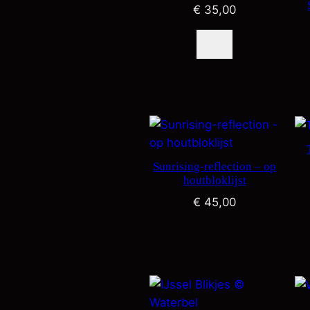
€
35,00
Sunrising-reflection – op
houtbloklijst
€
45,00