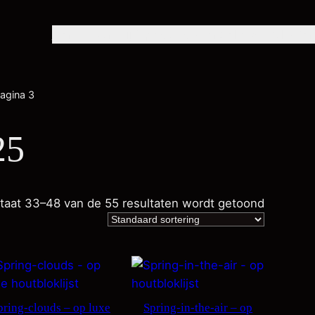
Home
Over mij
Exposities
Portfolio
Winkel
Con
agina 3
25
taat 33–48 van de 55 resultaten wordt getoond
pring-clouds – op luxe
Spring-in-the-air – op