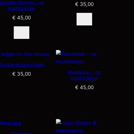
Summer-flowers – op
€
35,00
houtbloklijst
€
45,00
Twijgje-in-the-clouds
Wandelaar – op
€
35,00
houtbloklijst
€
45,00
Waterdog