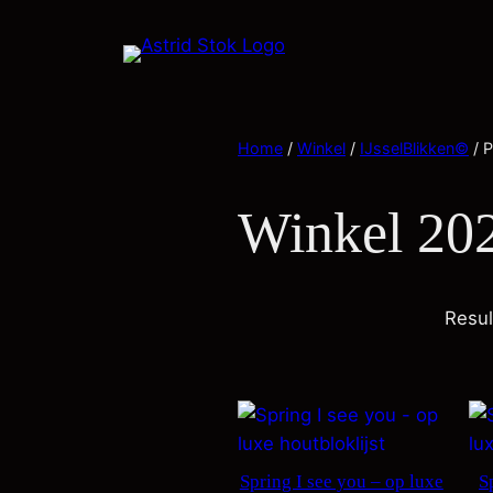
Home
/
Winkel
/
IJsselBlikken©
/ P
Winkel 20
Resul
Spring I see you – op luxe
S